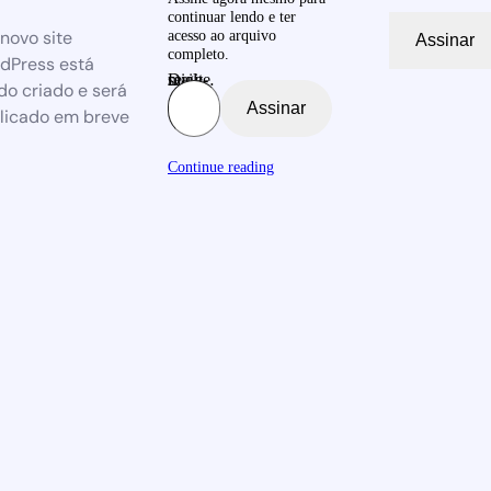
continuar lendo e ter
novo site
acesso ao arquivo
Assinar
completo.
dPress está
Digite seu e-mail…
do criado e será
Assinar
licado em breve
Continue reading