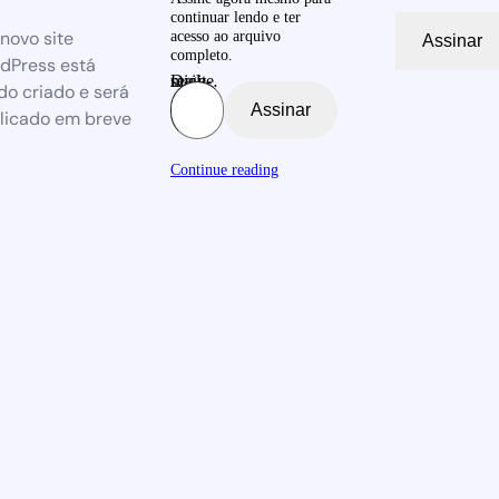
continuar lendo e ter
novo site
acesso ao arquivo
Assinar
completo.
dPress está
Digite seu e-mail…
do criado e será
Assinar
licado em breve
Continue reading