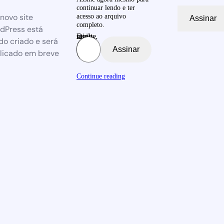
continuar lendo e ter
novo site
acesso ao arquivo
Assinar
completo.
dPress está
Digite seu e-mail…
do criado e será
Assinar
licado em breve
Continue reading