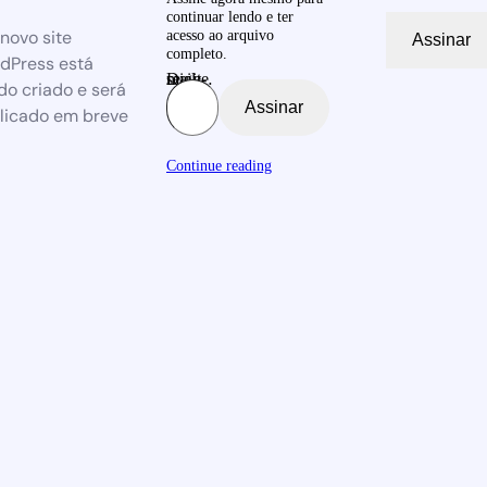
continuar lendo e ter
novo site
acesso ao arquivo
Assinar
completo.
dPress está
Digite seu e-mail…
do criado e será
Assinar
licado em breve
Continue reading